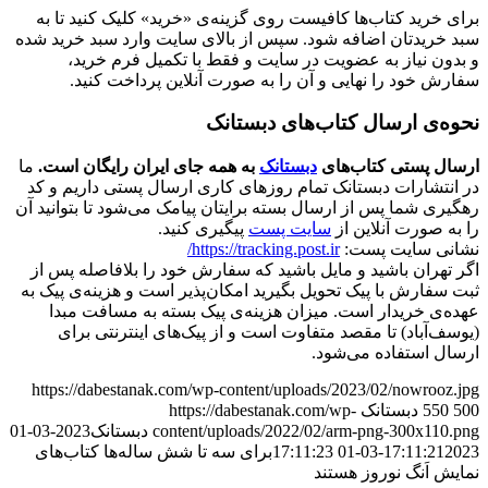
برای خرید کتاب‌ها کافیست روی گزینه‌ی «خرید» کلیک کنید تا به
سبد خریدتان اضافه شود. سپس از بالای سایت وارد سبد خرید شده
و بدون نیاز به عضویت در سایت و فقط با تکمیل فرم خرید،
سفارش خود را نهایی و آن را به صورت آنلاین پرداخت کنید.
نحوه‌ی ارسال کتاب‌های دبستانک
ارسال پستی کتاب‌های
دبستانک
به همه جای ایران رایگان است.
ما
در انتشارات دبستانک تمام روزهای کاری ارسال پستی داریم و کد
رهگیری شما پس از ارسال بسته برایتان پیامک می‌شود تا بتوانید آن
را به صورت آنلاین از
سایت پست
پیگیری کنید.
نشانی سایت پست:
https://tracking.post.ir/
اگر تهران باشید و مایل باشید که سفارش خود را بلافاصله پس از
ثبت سفارش با پیک تحویل بگیرید امکان‌پذیر است و هزینه‌ی پیک به
عهده‌ی خریدار است. میزان هزینه‌ی پیک بسته به مسافت مبدا
(یوسف‌آباد) تا مقصد متفاوت است و از پیک‌های اینترنتی برای
ارسال استفاده می‌شود.
https://dabestanak.com/wp-content/uploads/2023/02/nowrooz.jpg
500
550
دبستانک
https://dabestanak.com/wp-
content/uploads/2022/02/arm-png-300x110.png
دبستانک
2023-03-01
2023-03-01 17:11:23
17:11:21
برای سه تا شش ساله‌ها کتاب‌های
نمایش اَنگ نوروز هستند