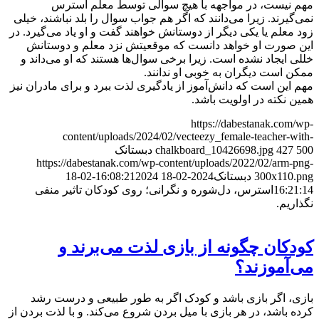
مهم نیست، در مواجهه با هیچ سوالی توسط معلم استرس
نمی‌گیرند. زیرا می‌دانند که اگر هم جواب سوال را بلد نباشند، خیلی
زود معلم یا یکی دیگر از دوستانش خواهند گفت و او یاد می‌گیرد. در
این صورت او خواهد دانست که موقعیتش نزد معلم و دوستانش
خللی ایجاد نشده است. زیرا برخی سوال‌ها هستند که او می‌داند و
ممکن است دیگران به خوبی او ندانند.
مهم این است که دانش‌آموز از یادگیری لذت ببرد و برای مادران نیز
همین نکته در اولویت باشد.
https://dabestanak.com/wp-
content/uploads/2024/02/vecteezy_female-teacher-with-
500
427
chalkboard_10426698.jpg
دبستانک
https://dabestanak.com/wp-content/uploads/2022/02/arm-png-
300x110.png
دبستانک
2024-02-18 16:08:21
2024-02-18
16:21:14
استرس، دل‌شوره و نگرانی؛ روی کودکان تاثیر منفی
نگذاریم.
کودکان چگونه از بازی لذت می‌برند و
می‌آموزند؟
بازی، اگر بازی باشد و کودک اگر به طور طبیعی و درست رشد
کرده باشد، در هر بازی با میل بردن شروع می‌کند. و با لذت بردن از