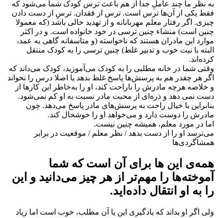
به نظر ما چند عاملِ جدا از هم باعث ترس کودک شما می‌شود که
فقط یکی از آن‌ها ترس است. ترس از فقدان. ترسِ از دست دادن
چیزی. اگر رفتار معلم مهربانانه و از تهدید خالی باشد (که معمولا
چنین است) منشاء چنین ترسی در خود خانواده است. و در اکثر
موارد این مادران هستند که ناخواسته (و متاسفانه گاهی به عمد،
البته با نیت خوب و تدبیر غلط) چنین ترسی را به کودک منتقل
کرده‌اند.
وقتی شما در خانه مطلبی را به کودک می‌آموزید، کودک می‌داند که
اگر هر چقدر هم به پرسش‌ها پاسخ غلط بدهد یا اصلا درس را نخواند
و خلاصه هرچه مادرش را ناراحت کند، او را به‌خاطر این کارها از
دست نمی دهد و ذره‌ای از محبت مادر نسبت به او کم نمی‌شود.
بنابراین با خیال راحت به پرسش‌های مادر پاسخ می‌دهد. چون
مادرش را دوست دارد و می‌خواهد او را خوشحال کند.
اما در مورد معلم، همیشه چنین نیست.
می‌ترسد او را از دست بدهد / نظر معلم / موقعیت در برابر
همشاگردی‌ها
همه‌ی این ها برای آن است که شما
آموخته‌ها را مهم‌تر از هر چیز می‌دانید و این
را به او انتقال داده‌اید.
ولی اگر او بداند که یادگیری این یا آن مطلب، خوب است اما زیاد