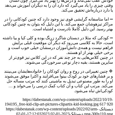
خودش عقب نمی‌ماند و درس‌ها را بهتر یاد می‌گیرد. چون انسان
وقتی چیزی را یاد می‌گیرد که دارد آن را به دیگران آموزش می‌دهد
یا دارد درباره‌اش تحقیق می‌کند.
➖ اما متاسفانه گرایشی قوی نیز وجود دارد که چنین کودکانی را در
مراکز تیزهوشان جمع می‌کند. با این دلیل که بتوان به چنین کودکانی
بهتر رسید. این دلیل کاملا نادرست و اشتباه است.
➖ کودکی که مثلا در دبستان شاگرد زرنگ بوده و کلی کیا و بیا داشته
است، حالا به کلاسی می‌رود که دیگر آن موقعیت قبلی برایش
فراهم نیست و همه‌ی دانش‌آموزان درسشان خیلی خوب است و
برخی خیلی بهتر از او هستند.
در چنین کلاس‌هایی به جز چند نفر که در این کلاس نیز قوی‌تر از
سایرین هستند، بقیه دچار نوعی سرخوردگی می‌شوند.
🔷 چنین تغییراتی در روح و روان کودکان را خانواده‌هایشان می‌بینند
و بر فشارهای خود بر کودک بینوا می‌افزایند و اکثرا موفق می‌شوند
او را به طور مصنوعی تبدیل به ماشینی کنند که مرتب مساله حل
می‌کند. مرتب این کتاب و آن کتاب کمک درسی را می‌خواند و …
کودکی‌اش تباه می‌شود.
https://dabestanak.com/wp-content/uploads/2022/10/19-
194195_free-kid-clip-art-pictures-clipartix-kid-looking.jpg
617
920
دبستانک
https://dabestanak.com/wp-content/uploads/2022/02/arm-
png-300x110.png
دبستانک
2023-01-02 17:12:03
2023-01-02