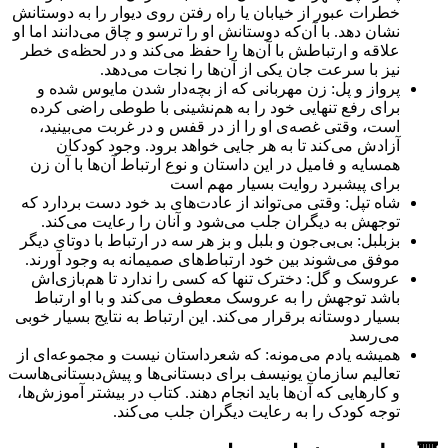
خطرات عبور از خیابان یا راه رفتن روی دیوار را به دوستانش
نشان دهد. با آن‌که دوستانش او را ترسو و چاق می‌دانند اما او
علاقه و ارتباطش با آن‌ها را حفظ می‌کند و در لحظه‌ی خطر
نیز با سرعت جان یکی از آن‌ها را نجات می‌دهد.
پرواز و پل: زن مهربانی که از بچه‌دار شدن مایوس شده و
برای رفع تنهایی خود را به هم‌نشینی با طوطی راضی کرده
است، وقتی غصه‌ی او را از در قفس و در غربت می‌بینید،
آزادش می‌کند تا به هر جایی خواهد برود. وجود کودکان
همسایه و فامیل در این داستان و نوع ارتباط آن‌ها با آن زن
برای پیشبرد روایت بسیار مهم است
شاه تپل: وقتی می‌تواند از عادت‌های بد خود دست بردارد که
توجهش به دیگران جلب می‌شود و آنان را رعایت می‌کند.
بزبلبل: بی‌بی‌جون و بلبل و بز هر سه در ارتباط با دوتای دیگر
موفق می‌شوند بین خود ارتباط‌های صمیمانه به وجود آورند.
عروسک و گل: دخترک تنها که کسی را ندارد تا هم‌بازی‌اش
باشد توجهش را به عروسک معطوف می‌کند و با او ارتباط
بسیار دوستانه برقرار می‌کند. این ارتباط به نتایج بسیار خوبی
می‌رسد
همیشه یادم می‌مونه: که شعرداستان نیست و مجموعه‌ای از
تعالیم سازمان یونیسف برای دبستانی‌ها و پیش‌دبستانی‌هاست
و کارهایی که آن‌ها باید انجام دهند. کتاب در بیشتر آموزش‌ها،
توجه کودک را به رعایت دیگران جلب می‌کند.