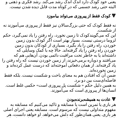
یعنی خود کودک دارد اندک اندک رشد می‌کند. رشد فکری و ذهنی و
البته حتی رشد جسمی که در کوتاه مدت قابل دیده شدن نیست.
🔻 کودک فقط از پیروزی می‌تواند بیاموزد
نه فقط کودک که حتی بزرگ‌سالان نیز فقط از پیروزی می‌آموزند نه
از شکست.
این که می‌گویندکودک تا زمین نخورد، راه رفتن را یاد نمی‌گیرد، حکم
لزوما درستی نیست. بسیار بهتر است اگر کودک بدون زمین
خوردن، راه رفتن را یاد بگیرد. بسیاری از کودکان بدون زمین
خوردن راه رفتن را یاد گرفته‌اند. حالا چه با کمک وسایلی که
داشته‌اند یا به خاطر تحت مراقبت دائمی بودن. آن‌هایی هم که
می‌افتند و دوباره برمی‌خیزند، از زمین خوردن نیست که راه رفتن را
یاد گرفته‌اند. از همان دفعاتی آموخته‌اند که درست عمل کرده‌اند و
زمین نخورده‌اند.
ضمن آن که افتادن هم به معنای باخت و شکست نیست. بلکه فقط
فاصله‌ای‌ست بین دو برد.
به همین دلیل حکم « شکست پل پیروزی است» حکمی غلط است.
انسان‌ها از پیروزی است که می‌آموزند.
🔻 عادت به همیشه‌برنده‌بودن
هر بازی یا تمرین است یا مسابقه و تاکید می‌کنیم که مسابقه به
مفهوم متداولی نیست که مرسوم است. مسابقه یعنی اجرای اصلی
هر بازی. یعنی همان‌طور که دلش می‌خواهد. او خواهد دانست، هر