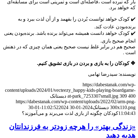
بار که نبرده است ،فاصله‌ای است و تمرینی است برای مسابقه‌ای
که خواهد برد.
✔️ کودک خواهد توانست بُردن را بفهمد و از آن لذت ببرد و به
برنده‌بودن عادت کند.
✔️ کودک خواهد دانست همیشه می‌تواند برنده باشد. برنده‌بودن یعنی
انجام صحیح بازی.
صحیح هم در برابر غلط نیست صحیح یعنی همان چیزی که در ذهنش
است .
🔷 کودکان را به بازی و بردن در بازی تشویق کنیم.
نویسنده: سیدرضا تهامی
https://dabestanak.com/wp-
content/uploads/2024/01/vecteezy_happy-kids-playing-boardgame-
400
309
at-park_7253307small.jpg
دبستانک
https://dabestanak.com/wp-content/uploads/2022/02/arm-png-
300x110.png
دبستانک
2024-01-30 11:02:52
2024-01-30
11:04:43
کودکان چگونه از بازی لذت می‌برند و می‌آموزند؟
«زندگی بهتر» را هرچه زودتر به فرزندانتان
هدیه دهید