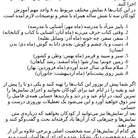
اجرا کنند.
در این کتاب‌ها ۸ نمایش مختلف مربوط به ۸ واحد مهم آموزش
کودکان سه تا شش ساله‌ همراه با شعر و توضیحات لازم آمده است.
پاییز می‌آد با مدرسه (ماه مهر: آشنایی با مدرسه)
وقتی کتاب حرف می‌زنه (ماه آبان: آشنایی با کتاب و کتابخانه)
سفر، سفر، چه خوبه (ماه آذر: وسایل نقلیه)
دست و پا، چشم و گوش: بچه‌ی دانا به گوش (ماه دی/ بدن
انسان)
سبز و سپید و قرمز (ماه بهمن: وطن و کشور)
زمین جونم! بیدار شو! (ماه اسفند: رشد گیاهان)
سلام سلام، سال جدید آوردم (ماه فروردین: بهار)
شیر روی پشت‌بام! (ماه اردیبهشت: جانوران)
اگر شما پیش از نوروز این کتاب‌ها را تهیه کنید و یکی دو تا را پیش از
عید و بقیه را در ایام عید برای کودکان بخوانید و اجرای نمایش‌ها را
تمرین کنید، در ایام عید و در دید و بازدیدها حسابی همه‌ی فامیل را
سر ذوق خواهید آورد و این می‌شود یک تعطیلات نوروزی درست و
حسابی.
بعد از نمایش‌ها نیز می‌توانید از کودکان بخواهید که درباره‌ی متن
نمایش‌ها و چیزهایی که از آن‌ها یاد گرفته‌اند بحث و گفت‌وگو کنند و
نظر دهند.
هر کدام از نمایش‌ها از سه شخصیت اصلی و برخی علاوه بر آن از
یکی دو شخصیت دیگر تشکیل شده و اجرای آن‌ها آسان است و به