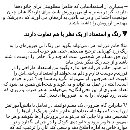
➖ بسیاری از استعدادهایی که ظاهرا مطلوبیتی برای خانواده‌ها
ندارند، اگر در بستر مناسبی پرورش یابند، برای دارندگانشان چنان
موقعیت اجتماعی و درآمد بالایی به ارمغان می آورند که ده پزشک و
مهندس آرزویش را داشته باشند.
🔻 رنگ و استعداد از یک نظر با هم تفاوت دارند.
مثلا خانم فرزانه. س. می‌تواند بگوید من رنگ آبی فیروزه‌ای را به
رنگ زرد کهربایی ترجیح می‌دهم. خیلی هم خوب است.
این حق مسلم هر شخصی است که چند رنگ خاص را دوست داشته
باشد و از چند رنگ دیگر بدش بیاید.
اما همین خانم فرزانه حق ندارد بگوید من استعداد طراحی را در
فرزندم دوست ندارم و دلم می‌خواهد او استعداد ریاضی‌اش را
تقویت کند. هم‌چنین، او نمی‌تواند بگوید به شما چه؟ فرزند خودم
است. البته در عمل می‌تواند و می‌گوید و نتیجه‌اش همین می‌شود که
تعداد بسیاری از این «فرزانگان» می‌خواهند به هر ضرب و زوری که
شده، زرد کهربایی را به آبی فیروزه‌ای تبدیل کنند.
🔻 بنابراین گام ضروری یک معلم توانمند در تعامل با دانش‌آموزانش
این است که بتواند استعدادهای عام و خاص هر یک از آن‌ها را
تشخیص دهد و تا جایی که می‌تواند در پرورش آن‌ها بکوشد و هر جا
نمی‌تواند جلوتر برود و خانواده‌ی کودک را در جریان بگذارد و در
موارد خاص به اداره اطلاع دهد و سعی کند آنان را ترغیب کند که