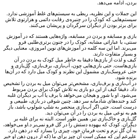
بردن، ادامه می‌دهد.
این جملات و این نظریه، ربطی به سیستم‌های غلط آموزشی ندارد.
سیستم‌هایی که کودک را در چنبره‌ی رقابت دائمی و هزارتوی تلاش
برای برتر بودن از دیگران سرگردان و پریشان می‌کنند.
بازی و مسابقه و بردن در مسابقه، واژه‌هایی هستند که در آموزش
سنتی، با عباراتی مشابه، کودک را در جنون برتری‌طلبی فرو
می‌برند. اما این سه کلمه در آموزش‌های نوین امروزی، معنایی دیگر
و بسیار متفاوت دارند.
کیف و لذت از بازی‌ها دقیقا به خاطر میل کودک به بردن در آن‌
بازی‌هاست. حتی بازی‌هایی چون، آب‌بازی، برف‌بازی، گِل‌بازی و
حتی عروسک‌بازی مشمول این نظرند و کودک میل دارد که در آن‌ها
برنده شود.
در آب‌بازی و برف‌بازی، مشخص‌تر می‌توان میل به بردن را تشخیص
داد. دقیقا کیف از این دو بازی به تلاش کودک برای بردن مربوط
می‌شود. او با شور و هیجان می‌خواهد با برف یا آب بر دیگران غلبه
کند و خنده‌های شادمانه سر دهد. چنین شوقی در بازی، طبیعی و
درست است. حتی اگر آب‌بازی منحصر به شلپ شولوپ باشد، باز
هم به نوعی میل به بردن را در آن می‌توان دید.
گل‌بازی و خاک‌بازی نیز، همین طور است. البته نه برای غلبه بر
دیگران. کودک که بیهوده دستش را در گل فرو نمی‌بر د.او می‌خواهد،
به آن گلِ نرم و تحت فرمانِ خود، چیزی را بسازد که در ذهن دارد.
علیرغم این که ممکن است آن چیز برای ما (که از درون ذهن او خبر