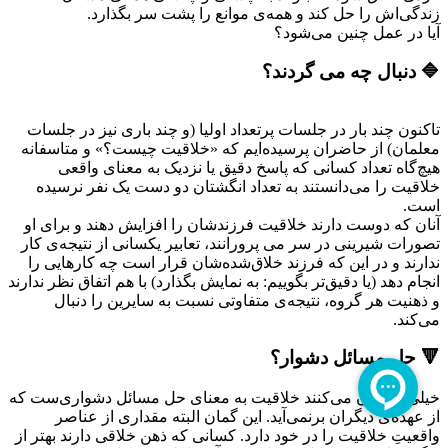
زندگی‌اش را حل کند و همه‌ی موانع را پشت سر بگذارد.
آیا در عمل چنین می‌شود؟
🔷 دنبال چه می گردند؟
تاکنون چند بار در جلسات پرتعداد اولیا (و چند باری نیز در جلسات
معلمان) از حاضران پرسیده‌ایم که «خلاقیت چیست؟» و متاسفانه
هیچ‌گاه تعداد کسانی که پاسخ دقیق یا نزدیک به معنای واقعی
خلاقیت را می‌دانستند به تعداد انگشتان دو دست یک نفر نرسیده
است.
آنان که دوست دارند خلاقیت فرزندشان را افزایش دهند و برای او
تصورات شیرینی در سر می پرورانند، تعابیر یکسانی از نتیجه‌ی کار
ندارند و در این که فرزند خلاق‌شده‌شان قرار است چه کارهایی را
انجام دهد (یا دقیق‌تر بگوییم: به نمایش بگذارد) با هم اتفاق نظر ندارند
و ذهنیت هر گروه، نتیجه‌ی متفاوتی نسبت به سایرین را دنبال
می‌کند.
🔻 حل مسائل دشوار؟
خیلی‌ها گمان می‌کنند خلاقیت به معنای حل مسائل دشواری‌ست که
از عهده‌ی دیگران برنمی‌آید. این گمان البته مقداری از عناصر
واقعیتِ خلاقیت را در خود دارد. کسانی که ذهن خلاقی دارند بهتر از