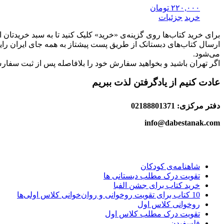
۲۲۰,۰۰۰
تومان
خرید
جزئیات
برای خرید کتاب‌ها روی گزینه‌ی «خرید» کلیک کنید تا به سبد خریدتا
ارسال کتاب‌های دبستانک از طریق پست پیشتاز به همه جای ایران رای
می‌شود.
اگر تهران باشید و بخواهید سفارش خود را بلافاصله پس از ثبت سفارش 
عادت کنیم از یادگرفتن لذت ببریم
دفتر مرکزی: 02188801371
info@dabestanak.com
شاهنامه‌ی کودکان
تقویت درک مطلب دبستانی ها
خرید کتاب برای جشن الفبا
10 کتاب برای تقویت روخوانی و روان‌خوانی کلاس اولی‌ها
روخوانی کلاس اول
تقویت درک مطلب کلاس اول
فلسفیدن