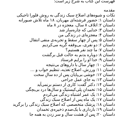
فهرست این کتاب به شرح زیر است:
عدد
مقدمه
نکات و شیوه‌های اصلاح سبک زندگی به روش فلورا تاجیکی
داستان ۱: حضور فرشته‌ای مهربان، ۱۸ ماه تلاش صبورانه
داستان ۲: اتلاف ۸ سال، معجزه در ۸ ماه
داستان ۳: خدایی که چاره‌ساز شد
داستان ۴: معجزه‌ای در زندگی من
داستان ۵: پس از چهار سقط و تجربه‌ی منفی انتقال
داستان ۶: دو نفری، بی‌وقفه گریه می‌کردیم
داستان ۷: ما چند نفر هستیم؟
داستان ۸: دوباره بدنم به حالت قبل برگشت
داستان ۹: خدا او را برایم فرستاد
داستان ۱۰: چهار سال با داروهای بی‌نتیجه
داستان ۱۱: ورزش، اصلاح تغذیه، تنظیم خواب و …
داستان ۱۲: خوشی‌ بی‌پایان پس از ده سالِ سخت
داستان ۱۳: به جای عمل جراحی
داستان ۱۴: دکتر گفت: کاری از دستم برنمی‌آید
داستان ۱۵: تخمدانِ پلی‌کیستیک و سال‌ها درد بی‌بچگی
داستان ۱۶: یک عمر اشتباه زندگی می‌کردم
داستان ۱۷: یک ماه پس از اصلاح سبک زندگی
داستان ۱۸: پزشک متخصصی که اصلاح سبک زندگی را برگزید
داستان ۱۹: بارداری با یک‌صدم ذخیره‌ی تخمدان
داستان ۲۰: پس از هشت سال و سر زدن به همه جا