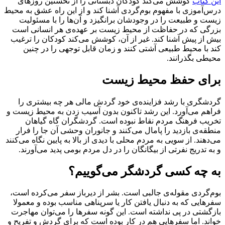
این کتاب
کوشش می‌کند کودکان دبستانی را از نخستین روزهای
درس‌آموزی با مفهوم بوم‌گردی آشنا کند و از این راه عشق به محیط
زیست و طبیعت را در وجودشان برانگیزد و آن‌ها را با مسئولیت
بزرگی که در حفاظت از محیط زیست بر عهده‌ی هر انسانی است
بیش از پیش آشنا کند. غیر از آن، کوشش می‌کند کودکان را ترغیب
کند با محیط طبیعی آشتی کنند و زمان قابل توجهی را در چنین
محیطی بگذرانند.
برای حفظ محیط زیست
گردشگری با رشد فزاینده‌ی خود گردش مالی هر چه بیشتری را
فراهم می‌آورد. این رشد تاکنون بدون آسیب زدن به محیط زیست و
تخریب فرهنگ مردم نقاط نبوده است. گردشگران گاه گیاهان
منطقه‌ی بازدید را پامال می‌کنند و جانوران وحشی آن جا را فرار
می‌دهند. از سویی به مردم محلی با دیدی از بالا به پایین نگاه می‌کنند
و به تدریج نفرتی از بیگانگان را در دل مردم بومی پدید می‌آورند.
به چه کسی گردشگر می‌گوییم؟
بوم‌گردی مقوله‌ی جالبی است. بشر از دیرباز سفر می‌کرده است،
سفرهایی که به دنبال یافتن کار یا سرپناهی مناسب بوده و معمولا
بازگشتی در پی نداشته است. این ‌گونه سفرها را می‌توان مهاجرت
خواند. اما سفرهایی هم در کار بوده است که برای گردش و تفریح و