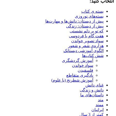
انتخاب کنید:
بسته ی کتاب
بسته‌های نوروزی
پیش‌ از دبستان: دانش‌ها و مهارت‌ها
پیش از دبستان: زندگی
که تو بر دلم نشستی
هفت گام با فردوسی
سواد تصویر خواندن
هزاره‌ی شعر و شعور
الگوی آموزشی دبستانک
شش کتاب‌ها
آموزش گردشگری
سواد خواندن
فلسفیدن
یادگیری متقاطع
آموزش شطرنج (با علوم)
غنای دانش
دانش و زندگی
داستان‌های ما
متد
ممتد
ایرانیان
کمتر از 3 سال