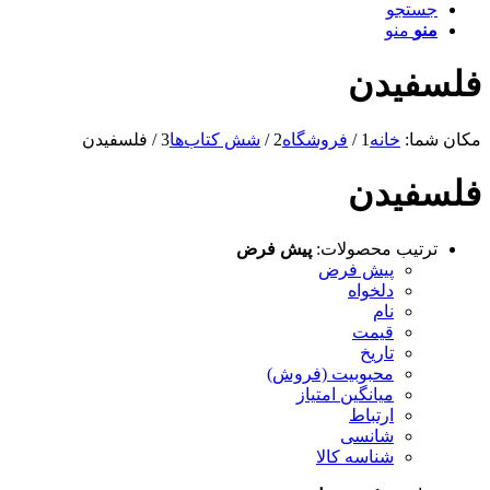
جستجو
منو
منو
فلسفیدن
مکان شما:
خانه
1
/
فروشگاه
2
/
شش کتاب‌ها
3
/
فلسفیدن
فلسفیدن
ترتیب محصولات:
پیش فرض
پیش فرض
دلخواه
نام
قیمت
تاریخ
محبوبیت (فروش)
میانگین امتیاز
ارتباط
شانسی
شناسه کالا