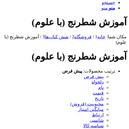
جستجو
منو
منو
آموزش شطرنج (با علوم)
مکان شما:
خانه
1
/
فروشگاه
2
/
شش کتاب‌ها
3
/
آموزش شطرنج (با
علوم)
آموزش شطرنج (با علوم)
ترتیب محصولات:
پیش فرض
پیش فرض
دلخواه
نام
قیمت
تاریخ
محبوبیت (فروش)
میانگین امتیاز
ارتباط
شانسی
شناسه کالا