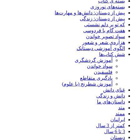
بسته ی کتاب
بسته‌های نوروزی
پیش‌ از دبستان: دانش‌ها و مهارت‌ها
پیش از دبستان: زندگی
که تو بر دلم نشستی
هفت گام با فردوسی
سواد تصویر خواندن
هزاره‌ی شعر و شعور
الگوی آموزشی دبستانک
شش کتاب‌ها
آموزش گردشگری
سواد خواندن
فلسفیدن
یادگیری متقاطع
آموزش شطرنج (با علوم)
غنای دانش
دانش و زندگی
داستان‌های ما
متد
ممتد
ایرانیان
کمتر از 3 سال
3 تا 6 سال
دبستان