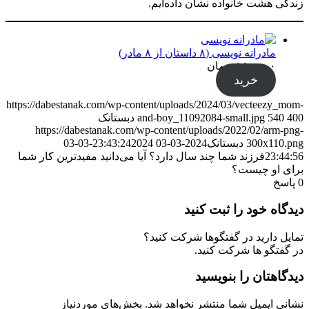
زندگی هشت خانواده نشان داده‌ایم.
مادرانه نویسی (۸ داستان از ۸ مادر)
۱۸۰,۰۰۰
تومان
خرید
https://dabestanak.com/wp-content/uploads/2024/03/vecteezy_mom-
400
540
and-boy_11092084-small.jpg
دبستانک
https://dabestanak.com/wp-content/uploads/2022/02/arm-png-
300x110.png
دبستانک
2024-03-03 23:43:24
2024-03-03
23:44:56
فرزند شما چند سال دارد؟ آیا می‌دانید مفیدترین کار شما
برای او چیست؟
0
پاسخ
دیدگاه خود را ثبت کنید
تمایل دارید در گفتگوها شرکت کنید؟
در گفتگو ها شرکت کنید.
دیدگاهتان را بنویسید
نشانی ایمیل شما منتشر نخواهد شد.
بخش‌های موردنیاز