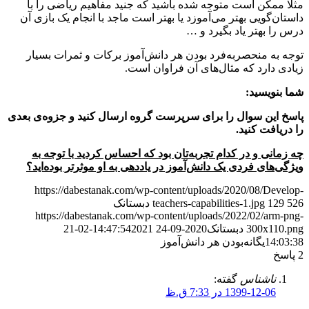
مثلا ممکن است متوجه شده‌ باشید که جنید مفاهیم ریاضی را با
داستان‌گویی بهتر می‌آموزد یا بهتر است ماجد با انجام یک بازی آن
درس را بهتر یاد بگیرد و …
توجه به منحصربه‌فرد بودن هر دانش‌آموز برکات و ثمرات بسیار
زیادی دارد که مثال‌های آن فراوان است.
شما بنویسید:
پاسخ این سوال را برای سرپرست گروه ارسال کنید و جزوه‌ی بعدی
را دریافت کنید.
چه زمانی و در کدام تجربه‌تان بود که احساس کردید با توجه به
ویژگی‌های فردی یک دانش‌آموز در یاددهی به او موثرتر بوده‌اید؟
https://dabestanak.com/wp-content/uploads/2020/08/Develop-
526
129
teachers-capabilities-1.jpg
دبستانک
https://dabestanak.com/wp-content/uploads/2022/02/arm-png-
300x110.png
دبستانک
2020-09-24 14:47:54
2021-02-21
14:03:38
یگانه‌بودن هر دانش‌آموز
2
پاسخ
ناشناس
گفته:
1399-12-06 در 7:33 ق.ظ