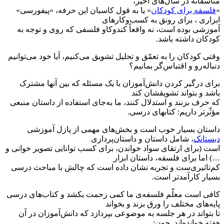
متاسفانه در سال‌های اخیر،
«
فلسفه برای کودکان
» یا به قول کاسبان این حرفه، «پیفورسی»
ابزاری ، برای رونق به کسب‌وکارهای
آموزشی بوده است، نه واقعاً کندوکاو فلسفی که روی و توجه به
کودکان داشته باشد.
وقتی کودکان را به تعمّق و تحلیل تشویق می‌کنیم، آیا خود می‌توانیم
دنباله‌رو و اقتباس‌گر بمانیم؟
برای درگیر کردن دانش‌آموزان با یک مسئله که بین آنها مشترک
باشد و بتواند تشویقشان کند
که حرف بزنند و استدلال کنند، ما به‌جای استفاده از داستان منبعی
مؤثّرتر داریم: کتابهای درسی.
داستان بسیار خوب است و بخش‌های مهمی از پازل آموزشی
دبستانک
، شامل داستان و داستان‌پردازی
است (برای ارتقای سواد خواندن، برای کسب توانایی تصویر خوانی و
…) اما برای فلسفه، داستان ابزار
کم‌تاثیری‌ست و تجربه نشان داده است که چالش با مباحث درسی
بسیار کارآمدتر است.
کافی است معلّم فلسفه‌ی ما کمی زحمت بکشد و کتاب‌های درسی
پایه‌های مختلف را ورق بزند و بخواند
تا بتواند در هر جلسه به موضوعی بپردازد که دانش‌آموزان در آن
هفته خوانده‌اند. چون: