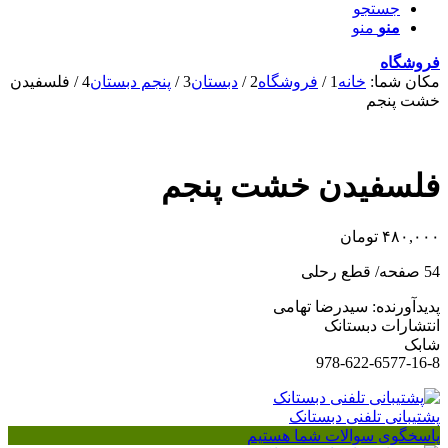
جستجو
منو
منو
فروشگاه
مکان شما:
خانه
1
/
فروشگاه
2
/
دبستان
3
/
پنجم دبستان
4
/
فلسفیدن
خشت پنجم
فلسفیدن خشت پنجم
۴۸۰,۰۰۰
تومان
54 صفحه/ قطع رحلی
پدیدآورنده: سیدرضا تهامی
انتشارات دبستانک
شابک
978-622-6577-16-8
پشتیبانی تلفنی دبستانک
پاسخگوی سوالات شما هستیم