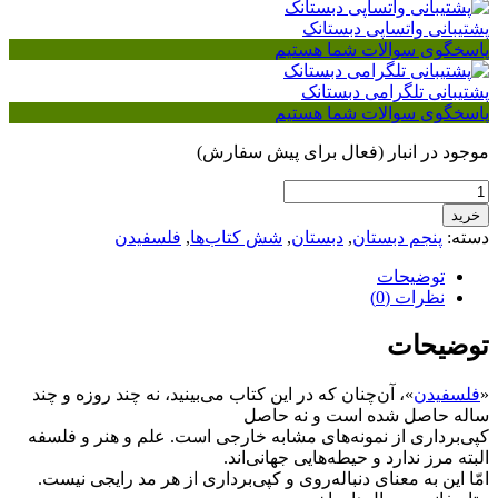
پشتیبانی واتساپی دبستانک
پاسخگوی سوالات شما هستیم
پشتیبانی تلگرامی دبستانک
پاسخگوی سوالات شما هستیم
موجود در انبار (فعال برای پیش سفارش)
فلسفیدن
خشت
خرید
پنجم
دسته:
پنجم دبستان
,
دبستان
,
شش کتاب‌ها
,
فلسفیدن
عدد
توضیحات
نظرات (0)
توضیحات
«
فلسفیدن
»، آن‌چنان که در این کتاب می‌بینید، نه چند روزه و چند
ساله حاصل شده است و نه حاصل
کپی‌برداری از نمونه‌های مشابه خارجی است. علم و هنر و فلسفه
البته مرز ندارد و حیطه‌هایی جهانی‌اند.
امّا این به معنای دنباله‌روی و کپی‌برداری از هر مد رایجی نیست.