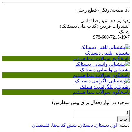
38 صفحه/ رنگی/ قطع رحلی
پدیدآورنده: سیدرضا تهامی
انتشارات فردین (کتاب های دبستانک)
شابک
978-600-7215-19-7
پشتیبانی تلفنی دبستانک
پاسخگوی سوالات شما هستیم
پشتیبانی واتساپی دبستانک
پاسخگوی سوالات شما هستیم
پشتیبانی تلگرامی دبستانک
پاسخگوی سوالات شما هستیم
موجود در انبار (فعال برای پیش سفارش)
فلسفیدن
اول
خرید
دبستان
دسته:
اول دبستان
,
دبستان
,
شش کتاب‌ها
,
فلسفیدن
عدد