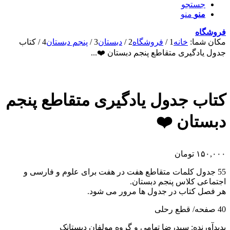
جستجو
منو
منو
فروشگاه
مکان شما:
خانه
1
/
فروشگاه
2
/
دبستان
3
/
پنجم دبستان
4
/
کتاب
جدول یادگیری متقاطع پنجم دبستان ❤️...
کتاب جدول یادگیری متقاطع پنجم
دبستان ❤️
۱۵۰,۰۰۰
تومان
55 جدول کلمات متقاطع هفت در هفت برای علوم و فارسی و
اجتماعی کلاس پنجم دبستان.
هر فصل کتاب در جدول ها مرور می شود.
40 صفحه/ قطع رحلی
پدیدآورنده: سیدرضا تهامی و گروه مولفان دبستانک