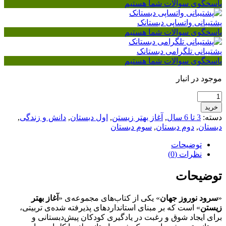
پاسخگوی سوالات شما هستیم
پشتیبانی واتساپی دبستانک
پاسخگوی سوالات شما هستیم
پشتیبانی تلگرامی دبستانک
پاسخگوی سوالات شما هستیم
موجود در انبار
سرود
نوروز
خرید
جهان
دسته:
3 تا 6 سال
,
آغاز بهتر زیستن
,
اول دبستان
,
دانش و زندگی
,
عدد
دبستان
,
دوم دبستان
,
سوم دبستان
توضیحات
نظرات (0)
توضیحات
«
سرود نوروز جهان
» یکی از کتاب‌های مجموعه‌ی «
آغاز بهتر
زیستن
» است که بر مبنای استانداردهای پذیرفته شده‌ی تربیتی،
برای ایجاد شوق و رغبت در یادگیری کودکان پیش‌دبستانی و