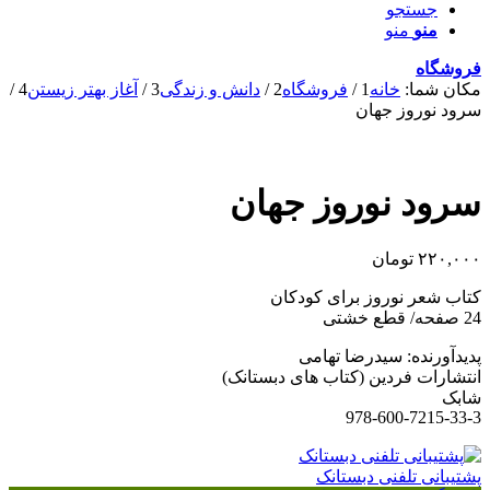
جستجو
منو
منو
فروشگاه
مکان شما:
خانه
1
/
فروشگاه
2
/
دانش و زندگی
3
/
آغاز بهتر زیستن
4
/
سرود نوروز جهان
سرود نوروز جهان
۲۲۰,۰۰۰
تومان
کتاب شعر نوروز برای کودکان
24 صفحه/ قطع خشتی
پدیدآورنده: سیدرضا تهامی
انتشارات فردین (کتاب های دبستانک)
شابک
978-600-7215-33-3
پشتیبانی تلفنی دبستانک